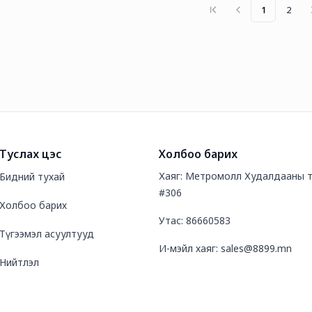
ах Шингэн 1л
Гар Угаах Шингэн 2л
1
2
Туслах цэс
Холбоо барих
Хаяг: Метромолл Худалдааны т
Бидний тухай
#306
Холбоо барих
Утас: 86660583
Түгээмэл асуултууд
И-мэйл хаяг: sales@8899.mn
Нийтлэл