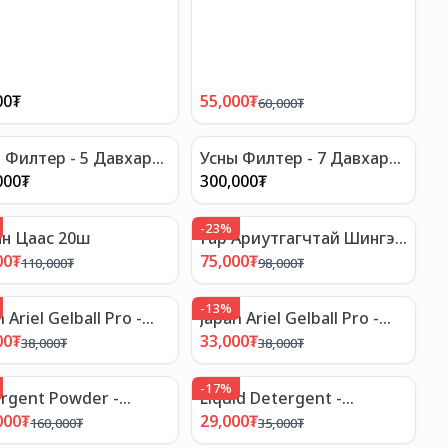
00
₮
55,000
₮
60,000
₮
 Филтер - 5 Давхар
Усны Филтер - 7 Давхар
түүртэй Систем
Шүүлтүүртэй Систем
000
₮
300,000
₮
-
23
%
н Цаас 20ш
Гар Ариутгагчтай Шингэн
Саван - Зуун Наст
00
₮
75,000
₮
110,000
₮
98,000
₮
-
13
%
 Ariel Gelball Pro -
Japan Ariel Gelball Pro -
 Угаалгын Гелэн
Япон Угаалгын Гелэн
00
₮
33,000
₮
38,000
₮
38,000
₮
өлөг, Шар 3ш Багц
Бөмбөлөг, Ногоон 3ш
Багц
-
17
%
rgent Powder -
Liquid Detergent -
ууллагын Угаалгын
Байгууллагын Угаалгын
000
₮
29,000
₮
160,000
₮
35,000
₮
аг 20кг
Шингэн 3.8л