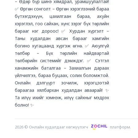
– Өдөр бүр шинэ хямдрал, урамшуулалтай!
✅ Өргөн сонголт – Өргөн хэрэглээний бараа
бүтээгдэхүүн, цахилгаан бараа, ахуйн
хэрэглэл, гоо сайхан, хүнс зэрэг бүх төрлийн
барааг нэг дороос! ✅ Хурдан хүргэлт –
Таны худалдан авсан барааг хамгийн
богино хугацаанд хүргэж өгнө. ✅ Аюулгүй
төлбөр – Бүх төрлийн найдвартай
төлбөрийн системийг дэмждэг. ✅ Сэтгэл
ханамжийн баталгаа – Захиалгын дараах
үйлчилгээ, бараа буцаах, солих боломжтой.
Онлайн дэлгүүрт зочилж, хэрэгцээтэй
бараагаа хялбархан худалдан аваарай! ✨
Та илүү ихийг хэмнэж, илүү сайхныг мэдрэх
болно! ✨
2026
©
Онлайн худалдааг хөгжүүлэгч
платформ.