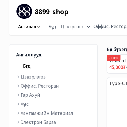
8899_shop
Оффис, Рестор
Ангилал
Бүгд
Цэвэрлэгээ
Бүх бүтээг
Ангиллууд
-
10
%
Tineco
Бүгд
Цэвэрл
45,000
₮
Цэвэрлэгээ
Type-C 
Оффис, Ресторан
Гэр Ахуй
Хүнс
Хангамжийн Материал
Электрон Бараа