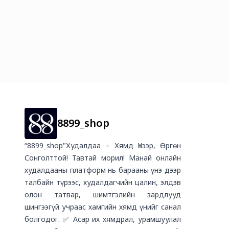
Гар Уга
8899_shop
“8899_shop"Худалдаа – Хямд Үнээр, Өргөн
Сонголттой! Тавтай морил! Манай онлайн
худалдааны платформ нь барааны үнэ дээр
талбайн түрээс, худалдагчийн цалин, элдэв
олон татвар, шимтгэлийн зардлууд
шингээгүй учраас хамгийн хямд үнийг санал
болгодог. ✅ Асар их хямдрал, урамшуулал