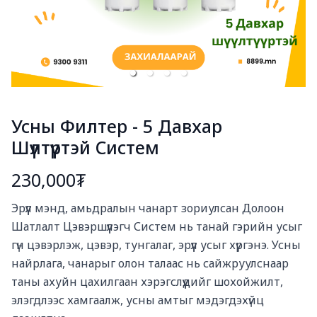
Усны Филтер - 5 Давхар
Шүүлтүүртэй Систем
230,000₮
Богино тайлбар
Эрүүл мэнд, амьдралын чанарт зориулсан Долоон 
Шатлалт Цэвэршүүлэгч Систем нь танай гэрийн усыг 
гүн цэвэрлэж, цэвэр, тунгалаг, эрүүл усыг хүргэнэ. Усны 
найрлага, чанарыг олон талаас нь сайжруулснаар 
таны ахуйн цахилгаан хэрэгслүүдийг шохойжилт, 
элэгдлээс хамгаалж, усны амтыг мэдэгдэхүйц 