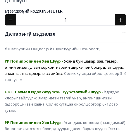
дээшлүүлнэ.
Бүтээгдэхүүний код:
XIN5FILTER
Дэлгэрэнгүй мэдээлэл
Үе Шат Бүрийн Онцлог (5 Үе Шүүлтүүрийн Технологи)
PP Полипропилен Хөвөн Шүүр - 
Усанд буй шавар, зэв, төмөр, 
өтний өндөг, улаан хорхой, нарийн ширхэгтэй бохирдлыг шүүж, 
анхан шатны цэвэрлэгээ хийнэ. 
Солих хугацаа ойролцоогоор 3–6 
сар тутам.
UDF Шахмал Идэвхжүүлсэн Нүүрстөрөгчийн шүүр - 
Үлдэгдэл 
хлорыг зайлуулж, ямар нэгэн таагүй үнэр, өнгийг шингээн 
(адсорбци) авч хаяна. Солих хугацаа ойролцоогоор 6–12 сар 
тутам.
PP 
Полипропилен
Хөвөн Шүүр - 
Усан дахь коллоид (наалдамхай) 
болон жижиг хэсэгт бохирдлуудыг дахин барьж шүүнэ. Энэ нь 