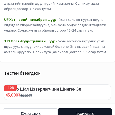
дараагийн нарийн шүүлтүүрийг хамгаална. Солих хугацаа 
ойролцоогоор 3–6 сар тутам.
UF Хэт нарийн мембран шүүр - 
Усан дахь нянгуудыг шүүнэ, 
үлдэгдэл хлорыг зайлуулна, мөн усны эрдэс бодисыг хадгалж 
үлдэнэ. Солих хугацаа ойролцоогоор 12–24 сар тутам.
T33 Пост-Нүүрстөрөгчийн шүүр -
Усны амтыг сайжруулж, усыг 
шууд уухад илүү тохиромжтой болгоно. Энэ нь эцсийн шатны 
амт сайжруулагч. Солих хугацаа ойролцоогоор 6–12 сар тутам.
Төстэй бүтээгдэхүүн
-
10
%
-
Tineco Шал Цэвэрлэгчийн Шингэн 5л
T
45,000
₮
1
50,000
₮
CАГСЛАХ
ЗАХИАЛАХ