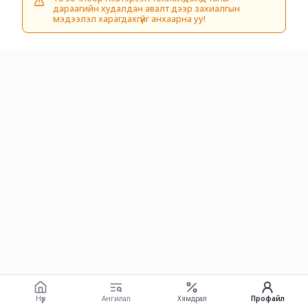
дараагийн худалдан авалт дээр захиалгын
мэдээлэл харагдахгүйг анхаарна уу!
Нүүр
Ангилал
Хямдрал
Профайл