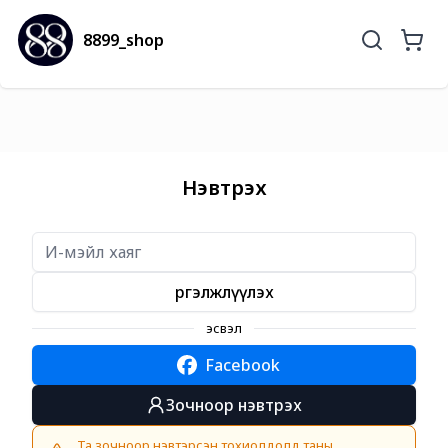
8899_shop
Нэвтрэх
Үргэлжлүүлэх
эсвэл
Facebook
Зочноор нэвтрэх
Та зочноор нэвтэрсэн тохиолдолд таны