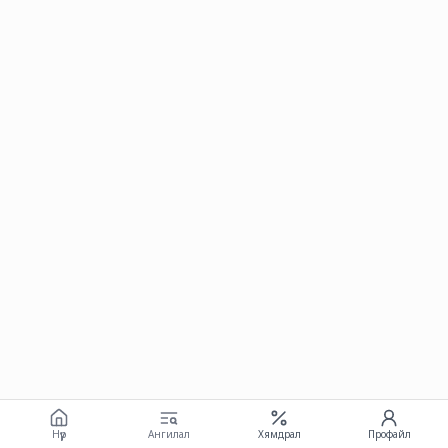
Нүүр
Ангилал
Хямдрал
Профайл