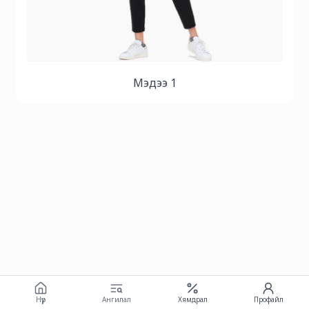
Мэдээ 1
Нүүр
Ангилал
Хямдрал
Профайл