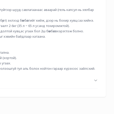
лгүйгээр шууд савлагаанаас аваарай (гель капсул нь хялбар 
өрт) эхлээд бөмбөлгийг хийж, дээр нь бохир хувцсаа хийнэ.
 угаалт 2-6кг (35 л ~ 65 л усанд тохиромжтой).
олтой хувцас угаах бол 2ш бөмбөлөг хэрэглэж болно.
ыг хэвийн байдлаар хатаана.
гална.
й (хортой).
 угаах.
болзошгүй тул аль болох нойтон гараар хүрэхээс зайлсхий.