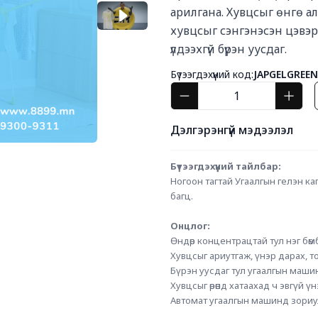
арилгана. Хувцсыг өнгө ал
хувцсыг сэнгэнэсэн цэвэр 
үлдээхгүй бүрэн уусдаг.
Бүтээгдэхүүний код:
JAPGELGREEN
Дэлгэрэнгүй мэдээлэл
Бүтээгдэхүүний тайлбар:
Ногоон тагтай Угаалгын гелэн капс
багц.
Онцлог:
Өндөр концентрацтай тул нэг бөмб
Хувцсыг ариутгаж, үнэр дарах, то
Бүрэн уусдаг тул угаалгын маши
Хувцсыг өрөөнд хатаахад ч эвгүй ү
Автомат угаалгын машинд зориу