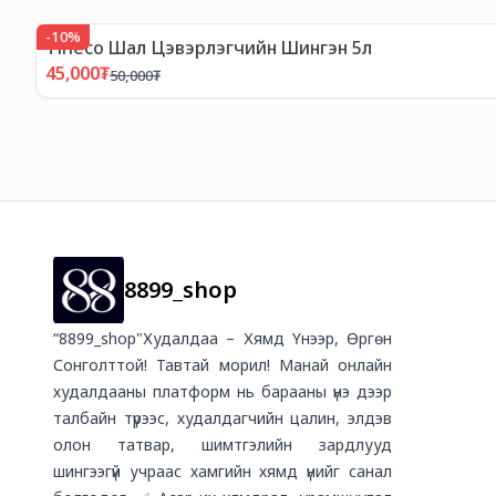
-
10
%
Tineco Шал Цэвэрлэгчийн Шингэн 5л
45,000
₮
50,000
₮
8899_shop
“8899_shop"Худалдаа – Хямд Үнээр, Өргөн
Сонголттой! Тавтай морил! Манай онлайн
худалдааны платформ нь барааны үнэ дээр
талбайн түрээс, худалдагчийн цалин, элдэв
олон татвар, шимтгэлийн зардлууд
шингээгүй учраас хамгийн хямд үнийг санал