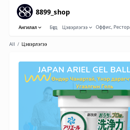
8899_shop
Оффис, Рестор
Ангилал
Бүгд
Цэвэрлэгээ
All
Цэвэрлэгээ