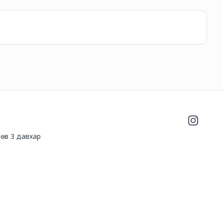
-
19
Ti
17
Instagra
өв 3 давхар