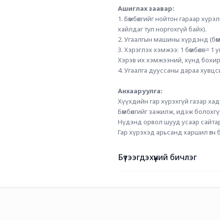
Ашиглах заавар:
1. Бөмбөлгийг нойтон гараар хүрэ
хайлдаг тул норгохгүй байх).
2. Угаалгын машины хүрдэнд (бөмб
3. Хэрэглэх хэмжээ: 1 бөмбөлөг = 1
Хэрэв их хэмжээний, хүнд бохирд
4. Угаалга дууссаны дараа хувцс
Анхааруулга:
Хүүхдийн гар хүрэхгүй газар хад
Бөмбөлгийг зажилж, идэж болохгү
Нүдэнд орвол шууд усаар сайтар
Гар хүрэхэд арьсанд харшил өгч 
Бүтээгдэхүүний бичлэг