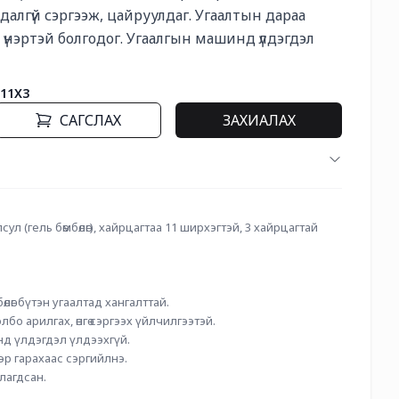
далгүй сэргээж, цайруулдаг. Угаалтын дараа 
үнэртэй болгодог. Угаалгын машинд үлдэгдэл 
11X3
САГСЛАХ
ЗАХИАЛАХ
ул (гель бөмбөлөг), хайрцагтаа 11 ширхэгтэй, 3 хайрцагтай 
өлөг бүтэн угаалтад хангалттай.
лбо арилгах, өнгө сэргээх үйлчилгээтэй.
нд үлдэгдэл үлдээхгүй.
нэр гарахаас сэргийлнэ.
лагдсан.