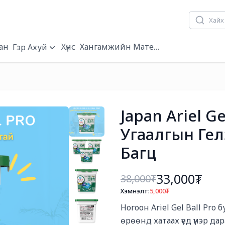
ан
Хүнс
Хангамжийн Материал
Гэр Ахуй
Japan Ariel Ge
Угаалгын Гелэ
Багц
33,000₮
38,000
₮
Хэмнэлт:
5,000
₮
Богино тайлбар
Ногоон Ariel Gel Ball Pro
өрөөнд хатаах үед үнэр дар