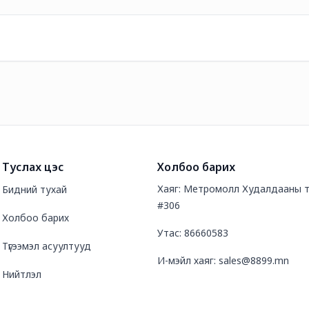
Туслах цэс
Холбоо барих
Хаяг: Метромолл Худалдааны т
Бидний тухай
#306
Холбоо барих
Утас: 86660583
Түгээмэл асуултууд
И-мэйл хаяг: sales@8899.mn
Нийтлэл