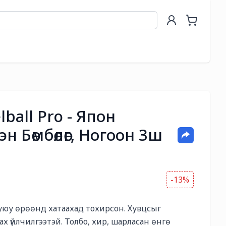
lball Pro - Япон
н Бөмбөлөг, Ногоон 3ш
-13%
 буюу өрөөнд хатаахад тохирсон. Хувцсыг 
ах үйлчилгээтэй. Толбо, хир, шарласан өнгө 