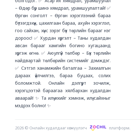
болгодог. ✅ Асар их хямдрал, урамшуулал
– Өдөр бүр шинэ хямдрал, урамшуулалтай! ✅
Өргөн сонголт – Өргөн хэрэглээний бараа
бүтээгдэхүүн, цахилгаан бараа, ахуйн хэрэглэл,
гоо сайхан, хүнс зэрэг бүх төрлийн барааг нэг
дороос! ✅ Хурдан хүргэлт – Таны худалдан
авсан барааг хамгийн богино хугацаанд
хүргэж өгнө. ✅ Аюулгүй төлбөр – Бүх төрлийн
найдвартай төлбөрийн системийг дэмждэг.
✅ Сэтгэл ханамжийн баталгаа – Захиалгын
дараах үйлчилгээ, бараа буцаах, солих
боломжтой. Онлайн дэлгүүрт зочилж,
хэрэгцээтэй бараагаа хялбархан худалдан
аваарай! ✨ Та илүү ихийг хэмнэж, илүү сайхныг
мэдрэх болно! ✨
2026
©
Онлайн худалдааг хөгжүүлэгч
платформ.