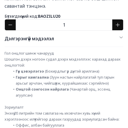
савантай тэнцэнэ.
Бүтээгдэхүүний код:
BAOZILU20
Дэлгэрэнгүй мэдээлэл
Гол онцлог шинж чанарууд
Шошгон дээрх ногоон судал дээрх мэдээллээс харахад дараах 
онцлогтой:
Гүн цэвэрлэгээ
 (Бохирдлыг үр дүнтэй арилгана)
Гарыг хамгаална
 (Зуун настын найрлагатай тул гарын 
арьсыг арчлан, чийгшүүлж, хуурайшихаас сэргийлнэ)
Онцгой сонгосон найрлага
 (Чанартай орц, эссенц 
агуулсан)
Зориулалт
Энэхүү 20 литрийн том савлагаа нь ихэвчлэн хувь хүний 
хэрэглээнээс илүүтэйгээр дараах газруудад зориулагдсан байна:
Оффис, албан байгууллага