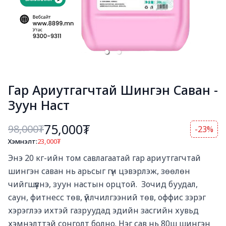
Гар Ариутгагчтай Шингэн Саван -
Зуун Наст
75,000₮
98,000
₮
-23%
Хэмнэлт:
23,000
₮
Богино тайлбар
Энэ 20 кг-ийн том савлагаатай гар ариутгагчтай 
шингэн саван нь арьсыг гүн цэвэрлэж, зөөлөн 
чийгшүүлнэ, зуун настын орцтой.  Зочид буудал, 
саун, фитнесс төв, үйлчилгээний төв, оффис зэрэг 
хэрэглээ ихтэй газруудад эдийн засгийн хувьд 
хэмнэлттэй сонголт болно. Нэг сав нь 80ш шингэн 