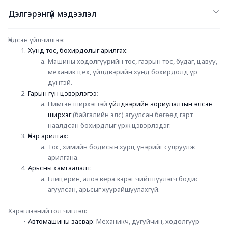
Дэлгэрэнгүй мэдээлэл
Үндсэн үйлчилгээ
:
Хүнд тос, бохирдолыг арилгах
:
Машины хөдөлгүүрийн тос, газрын тос, будаг, цавуу, 
механик цех, үйлдвэрийн хүнд бохирдолд үр 
дүнтэй.
Гарын гүн цэвэрлэгээ
:
Нимгэн ширхэгтэй 
үйлдвэрийн зориулалтын элсэн 
ширхэг
 (байгалийн элс) агуулсан бөгөөд гарт 
наалдсан бохирдлыг үрж цэвэрлэдэг.
Үнэр арилгах
:
Тос, химийн бодисын хурц үнэрийг сулруулж 
арилгана.
Арьсны хамгаалалт
:
Глицерин, алоэ вера зэрэг чийгшүүлэгч бодис 
агуулсан, арьсыг хуурайшуулахгүй.
Хэрэглээний гол чиглэл
:
Автомашины засвар
: Механикч, дугуйчин, хөдөлгүүр 