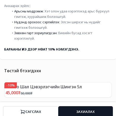
Анхаарах зүйлс
:
Арьсны мэдрэмж
: Хэт олон удаа хэрэглэхэд арьс бүрхүүл 
гэмтэж, хуурайшиж болзошгүй.
Нүдэнд орохоос сэргийлэх
: Элсэн ширхэг нь нүдийг 
гэмтээж болзошгүй.
Зөвхөн гарт зориулагдсан
: Биеийн бусад хэсэгт 
хэрэглэхгүй.
БАРААНЫ ҮНЭ ДЭЭР НӨАТ 10% НЭМЭГДЭНЭ.
Төстэй бүтээгдэхүүн
-
10
%
-
Tineco Шал Цэвэрлэгчийн Шингэн 5л
T
45,000
₮
1
50,000
₮
CАГСЛАХ
ЗАХИАЛАХ