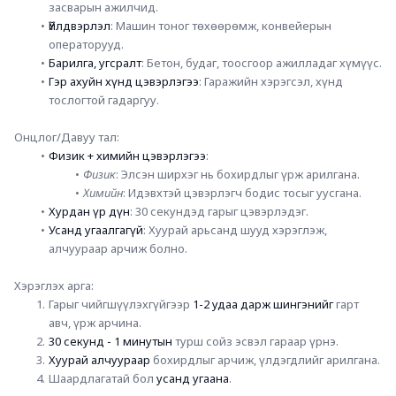
засварын ажилчид.
Үйлдвэрлэл
: Машин тоног төхөөрөмж, конвейерын 
операторууд.
Барилга, угсралт
: Бетон, будаг, тоосгоор ажилладаг хүмүүс.
Гэр ахуйн хүнд цэвэрлэгээ
: Гаражийн хэрэгсэл, хүнд 
тослогтой гадаргуу.
Онцлог/Давуу тал
:
Физик + химийн цэвэрлэгээ
:
Физик
: Элсэн ширхэг нь бохирдлыг үрж арилгана.
Химийн
: Идэвхтэй цэвэрлэгч бодис тосыг уусгана.
Хурдан үр дүн
: 30 секундэд гарыг цэвэрлэдэг.
Усанд угаалгагүй
: Хуурай арьсанд шууд хэрэглэж, 
алчуураар арчиж болно.
Хэрэглэх арга
:
Гарыг чийгшүүлэхгүйгээр 
1-2 удаа дарж шингэнийг
 гарт 
авч, үрж арчина.
30 секунд - 1 минутын
 турш сойз эсвэл гараар үрнэ.
Хуурай алчуураар
 бохирдлыг арчиж, үлдэгдлийг арилгана.
Шаардлагатай бол 
усанд угаана
.