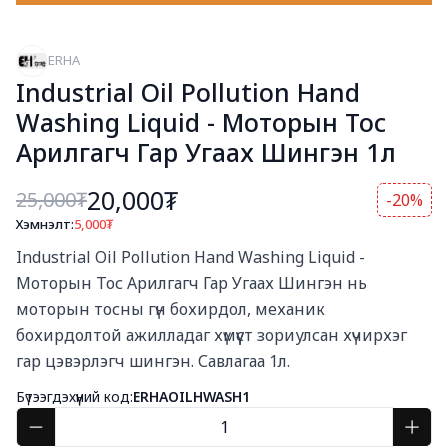
ERHA
Industrial Oil Pollution Hand
Washing Liquid - Моторын Тос
Арилгагч Гар Угаах Шингэн 1л
20,000₮
25,000
₮
-20%
Хэмнэлт:
5,000
₮
Богино тайлбар
Industrial Oil Pollution Hand Washing Liquid - 
Моторын Тос Арилгагч Гар Угаах Шингэн нь 
моторын тосны гүн бохирдол, механик 
бохирдолтой ажилладаг хүмүүст зориулсан хүчирхэг 
гар цэвэрлэгч шингэн. Савлагаа 1л.
Бүтээгдэхүүний код:
ERHAOILHWASH1