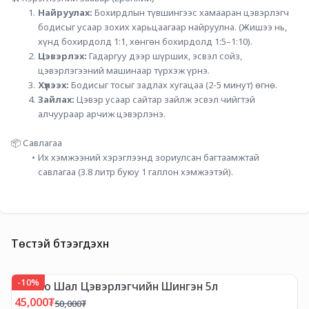
Найруулах:
 Бохирдлын түвшингээс хамааран цэвэрлэгч 
бодисыг усаар зохих харьцаагаар найруулна. (Жишээ нь, 
хүнд бохирдолд 1:1, хөнгөн бохирдолд 1:5–1:10).
Цэвэрлэх:
 Гадаргуу дээр шүрших, эсвэл сойз, 
цэвэрлэгээний машинаар түрхэж үрнэ.
Хүлээх:
 Бодисыг тосыг задлах хугацаа (2-5 минут) өгнө.
Зайлах:
 Цэвэр усаар сайтар зайлж эсвэл чийгтэй 
алчуураар арчиж цэвэрлэнэ.
📦 Савлагаа
Их хэмжээний хэрэглээнд зориулсан багтаамжтай 
савлагаа (3.8 литр буюу 1 галлон хэмжээтэй).
Төстэй бүтээгдэхүүн
-
10
%
-
Tineco Шал Цэвэрлэгчийн Шингэн 5л
T
45,000
₮
1
50,000
₮