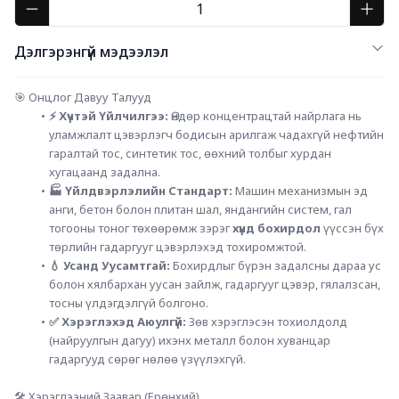
Дэлгэрэнгүй мэдээлэл
🎯 Онцлог Давуу Талууд
⚡ Хүчтэй Үйлчилгээ:
 Өндөр концентрацтай найрлага нь 
уламжлалт цэвэрлэгч бодисын арилгаж чадахгүй нефтийн 
гаралтай тос, синтетик тос, өөхний толбыг хурдан 
хугацаанд задална.
🏭 Үйлдвэрлэлийн Стандарт:
 Машин механизмын эд 
анги, бетон болон плитан шал, яндангийн систем, гал 
тогооны тоног төхөөрөмж зэрэг 
хүнд бохирдол
 үүссэн бүх 
төрлийн гадаргууг цэвэрлэхэд тохиромжтой.
💧 Усанд Уусамтгай:
 Бохирдлыг бүрэн задалсны дараа ус 
болон хялбархан уусан зайлж, гадаргууг цэвэр, гялалзсан, 
тосны үлдэгдэлгүй болгоно.
✅ Хэрэглэхэд Аюулгүй:
 Зөв хэрэглэсэн тохиолдолд 
(найруулгын дагуу) ихэнх металл болон хуванцар 
гадаргууд сөрөг нөлөө үзүүлэхгүй.
🛠️ Хэрэглээний Заавар (Ерөнхий)