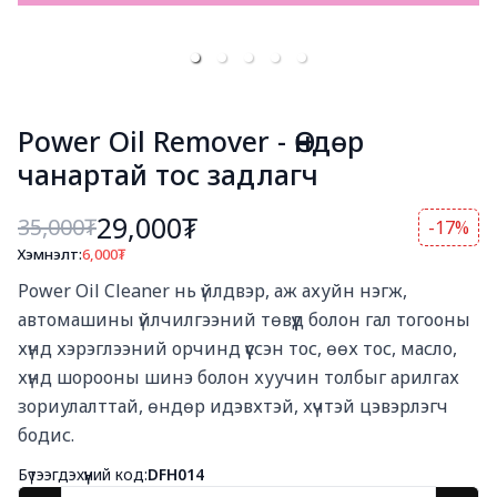
Power Oil Remover - Өндөр
чанартай тос задлагч
29,000₮
35,000
₮
-17%
Хэмнэлт:
6,000
₮
Богино тайлбар
Power Oil Cleaner нь үйлдвэр, аж ахуйн нэгж, 
автомашины үйлчилгээний төвүүд болон гал тогооны 
хүнд хэрэглээний орчинд үүссэн тос, өөх тос, масло, 
хүнд шорооны шинэ болон хуучин толбыг арилгах 
зориулалттай, өндөр идэвхтэй, хүчтэй цэвэрлэгч 
бодис.
Бүтээгдэхүүний код:
DFH014