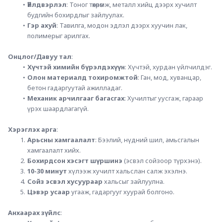
Үйлдвэрлэл
: Тоног төхөөрөмж, металл хийц дээрх хучилт 
будгийн бохирдлыг зайлуулах.
Гэр ахуй
: Тавилга, модон эдлэл дээрх хуучин лак, 
полимерыг арилгах.
Онцлог/Давуу тал
:
Хүчтэй химийн бүрэлдэхүүн
: Хүчтэй, хурдан үйлчилдэг.
Олон материалд тохиромжтой
: Ган, мод, хуванцар, 
бетон гадаргуутай ажилладаг.
Механик арчилгааг багасгах
: Хучилтыг уусгаж, гараар 
үрэх шаардлагагүй.
Хэрэглэх арга
:
Арьсны хамгаалалт
: Бээлий, нүдний шил, амьсгалын 
хамгаалалт хийх.
Бохирдсон хэсэгт шүршинэ
 (эсвэл сойзоор түрхэнэ).
10-30 минут
 хүлээж хучилт хальслан салж эхэлнэ.
Сойз эсвэл хусуураар
 хальсыг зайлуулна.
Цэвэр усаар
 угааж, гадаргууг хуурай болгоно.
Анхаарах зүйлс
: