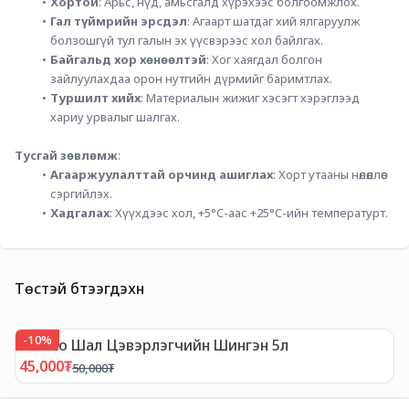
Хортой
: Арьс, нүд, амьсгалд хүрэхээс болгоомжлох.
Гал түймрийн эрсдэл
: Агаарт шатдаг хий ялгаруулж 
болзошгүй тул галын эх үүсвэрээс хол байлгах.
Байгальд хор хөнөөлтэй
: Хог хаягдал болгон 
зайлуулахдаа орон нутгийн дүрмийг баримтлах.
Туршилт хийх
: Материалын жижиг хэсэгт хэрэглээд 
хариу урвалыг шалгах.
Тусгай зөвлөмж
:
Агааржуулалттай орчинд ашиглах
: Хорт утааны нөлөөллөөс 
сэргийлэх.
Хадгалах
: Хүүхдээс хол, +5°C-аас +25°C-ийн температурт.
Төстэй бүтээгдэхүүн
-
10
%
-
Tineco Шал Цэвэрлэгчийн Шингэн 5л
T
45,000
₮
1
50,000
₮