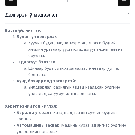
Дэлгэрэнгүй мэдээлэл
Үндсэн үйлчилгээ
:
Будаг гүн цэвэрлэх
:
Хуучин будаг, лак, полиуретан, эпокси будгийг 
химийн урвалаар уусгаж, гадаргууг анхны төлөвт нь 
оруулна.
Гадаргууг бэлтгэх
:
Шинээр будаг, лак хэрэглэхээс өмнө гадаргууг төгс 
бэлтгэнэ.
Хүнд бохирдолд тэсвэртэй
:
Үйлдвэрлэл, барилгын явцад наалдсан будгийн 
үлдэгдэл, хатуу хучилтыг арилгана.
Хэрэглээний гол чиглэл
:
Барилга угсралт
: Хана, шал, таазны хуучин будгийг 
арилгах.
Автомашины засвар
: Машины хүрээ, эд ангиас будгийн 
үлдэгдлийг цэвэрлэх.