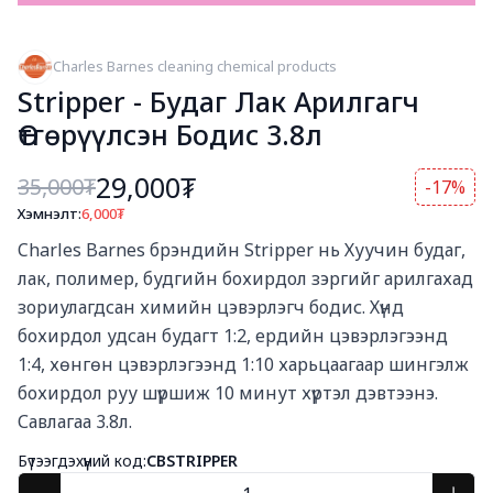
Charles Barnes cleaning chemical products
Stripper - Будаг Лак Арилгагч
Өтгөрүүлсэн Бодис 3.8л
29,000₮
35,000
₮
-17%
Хэмнэлт:
6,000
₮
Богино тайлбар
Charles Barnes брэндийн Stripper нь Хуучин будаг, 
лак, полимер, будгийн бохирдол зэргийг арилгахад 
зориулагдсан химийн цэвэрлэгч бодис. Хүнд 
бохирдол удсан будагт 1:2, ердийн цэвэрлэгээнд 
1:4, хөнгөн цэвэрлэгээнд 1:10 харьцаагаар шингэлж 
бохирдол руу шүршиж 10 минут хүртэл дэвтээнэ. 
Савлагаа 3.8л.
Бүтээгдэхүүний код:
CBSTRIPPER