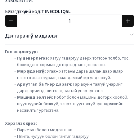
хэмжээтэй.
Бүтээгдэхүүний код:
TINECOLIQ5L
Дэлгэрэнгүй мэдээлэл
Гол онцлогууд:
Гүн цэвэрлэгээ:
 Хатуу гадаргуу дээрх тогтсон толбо, тос, 
бохирдлыг хормын дотор задлан цэвэрлэнэ.
Мөр үлдээхгүй:
 Угааж хатсаны дараа шалан дээр ямар 
нэгэн цагаан зураас, наалдамхай мөр үлдээхгүй.
Ариутгал ба Үнэр дарагч:
 Гэр ахуйн таагүй үнэрийг 
дарж, орчинд шинэлэг, таатай үнэр түгээнэ.
Машинд ээлтэй:
 Робот болон машины доторх хоолой, 
шүүлтүүрийг бөглөхгүй, зэврэлт үүсгэхгүй тул төхөөрөмжийн 
насжилтыг уртасгана.
Хэрэглэх хүрээ:
Паркетан болон модон шал
Плита, чулуун болон гантиг гадаргуу