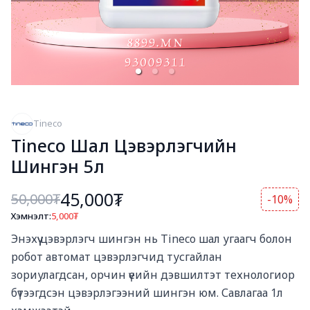
Tineco
Tineco Шал Цэвэрлэгчийн
Шингэн 5л
45,000₮
50,000
₮
-10%
Хэмнэлт:
5,000
₮
Богино тайлбар
Энэхүү цэвэрлэгч шингэн нь Tineco шал угаагч болон 
робот автомат цэвэрлэгчид тусгайлан 
зориулагдсан, орчин үеийн дэвшилтэт технологиор 
бүтээгдсэн цэвэрлэгээний шингэн юм. Савлагаа 1л 