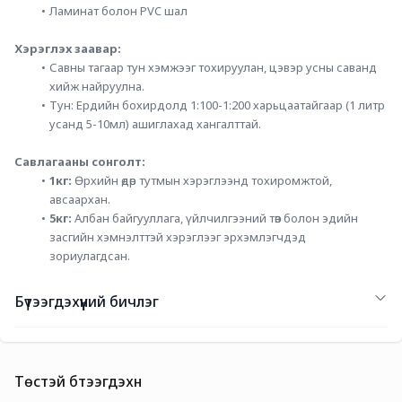
Ламинат болон PVC шал
Хэрэглэх заавар:
Савны тагаар тун хэмжээг тохируулан, цэвэр усны саванд 
хийж найруулна.
Тун: Ердийн бохирдолд 1:100-1:200 харьцаатайгаар (1 литр 
усанд 5-10мл) ашиглахад хангалттай.
Савлагааны сонголт:
1кг:
 Өрхийн өдөр тутмын хэрэглээнд тохиромжтой, 
авсаархан.
5кг:
 Албан байгууллага, үйлчилгээний төв болон эдийн 
засгийн хэмнэлттэй хэрэглээг эрхэмлэгчдэд 
зориулагдсан.
Бүтээгдэхүүний бичлэг
Төстэй бүтээгдэхүүн