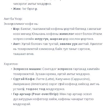
чихэрлэг амтыг мэдрүүлнэ.
Жин:
 1кг бүхэл үр.
Амт ба Үнэр:
Энэхүү холимог кофе нь:
Үнэр:
 Баялаг, тааламжтай кофены үнэртэй бөгөөд савлагааг 
нээх мөчид Юньнань кофены 
жимслэг
 ноот болон Итали 
эспрессогийн 
илүү гүн, шарсан
 үнэр хослон үнэртэнэ.
Амт:
 Хүчтэй боловч тав тухтай, 
зөөлөн уух
 амттай. Хүчиллэг 
нь тохиромжтой хэмжээнд байх тул таныг сэргээж, 
таашаал өгнө.
Хэрэглээ:
Эспрессо машин:
 Сонгодог 
эспрессо
 гаргахад хамгийн 
тохиромжтой. Зузаан крема, хүчтэй амтыг мэдэрнэ.
Сүүтэй Кофе:
 Латте (Latte), Капучино (Cappuccino), 
Американо (Americano) зэрэг сүүтэй кофенд хийхэд амт нь 
устахгүй, 
тодоос тод
 мэдрэгдэнэ.
Гар аргаар (Pour-over/Drip):
 Мөн гар аргаар эсвэл 
дусаагуурын кофегоор хийж, кафены чанарыг гэртээ 
мэдрээрэй.