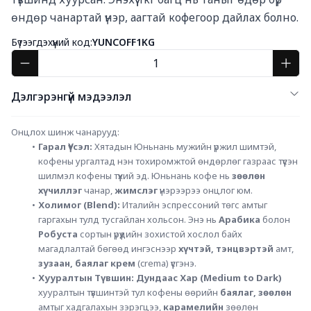
өндөр чанартай үнэр, аагтай кофегоор дайлах болно.
Бүтээгдэхүүний код:
YUNCOFF1KG
Дэлгэрэнгүй мэдээлэл
Онцлох шинж чанарууд:
Гарал Үүсэл:
 Хятадын Юньнань мужийн үржил шимтэй, 
кофены ургалтад нэн тохиромжтой өндөрлөг газраас түүсэн 
шилмэл кофены түүхий эд. Юньнань кофе нь 
зөөлөн 
хүчиллэг
 чанар, 
жимслэг
 үнэрээрээ онцлог юм.
Холимог (Blend):
 Италийн эспрессоний төгс амтыг 
гаргахын тулд тусгайлан хольсон. Энэ нь 
Арабика
 болон 
Робуста
 сортын үрүүдийн зохистой хослол байх 
магадлалтай бөгөөд ингэснээр 
хүчтэй, тэнцвэртэй
 амт, 
зузаан, баялаг крем
 (crema) үүсгэнэ.
Хууралтын Түвшин:
Дундаас Хар (Medium to Dark)
хууралтын түвшинтэй тул кофены өөрийн 
баялаг, зөөлөн
амтыг хадгалахын зэрэгцээ, 
карамелийн
 зөөлөн 