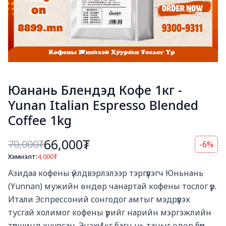
Юанань Блендэд Кофе 1кг -
Yunan Italian Espresso Blended
Coffee 1kg
66,000₮
70,000
₮
-6%
Хэмнэлт:
4,000
₮
Богино тайлбар
Азидаа кофены үйлдвэрлэлээр тэргүүлэгч Юньнань 
(Yunnan) мужийн өндөр чанартай кофены тослог үр. 
Итали Эспрессоний сонгодог амтыг мэдрүүлэх 
тусгай холимог кофены үрийг нарийн мэргэжлийн 
түвшинд хуурсан. Энэхүү 1кг багц нь таныг өдөр бүр 