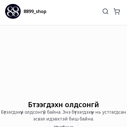
8899_shop
Бүтээгдэхүүн олдсонгүй
Бүтээгдэхүүн олдсонгүй байна. Энэ бүтээгдэхүүн нь устгагдсан
эсвэл идэвхтэй биш байна.
Нүүр рүү буцах