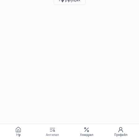
Нүүр
Ангилал
Хямдрал
Профайл