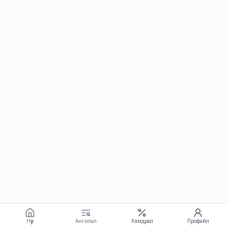
Нүүр
Ангилал
Хямдрал
Профайл