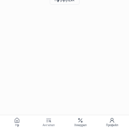
Нүүр
Ангилал
Хямдрал
Профайл