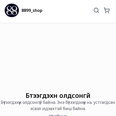
8899_shop
Бүтээгдэхүүн олдсонгүй
Бүтээгдэхүүн олдсонгүй байна. Энэ бүтээгдэхүүн нь устгагдсан
эсвэл идэвхтэй биш байна.
Нүүр рүү буцах