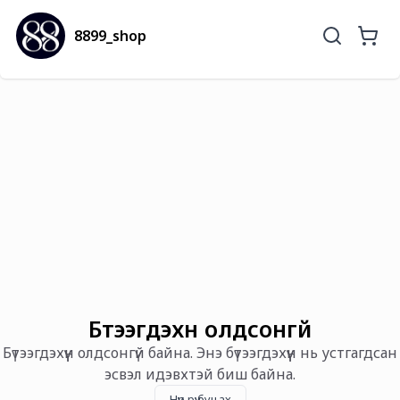
8899_shop
Бүтээгдэхүүн олдсонгүй
Бүтээгдэхүүн олдсонгүй байна. Энэ бүтээгдэхүүн нь устгагдсан
эсвэл идэвхтэй биш байна.
Нүүр рүү буцах