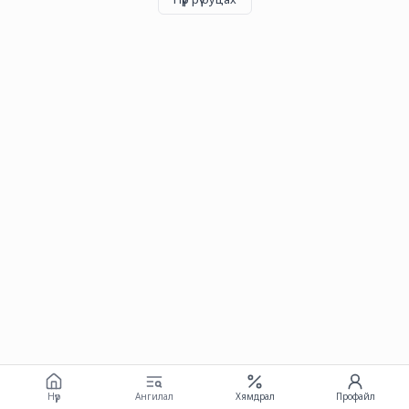
Нүүр
Ангилал
Хямдрал
Профайл