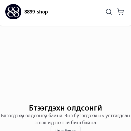
8899_shop
Бүтээгдэхүүн олдсонгүй
Бүтээгдэхүүн олдсонгүй байна. Энэ бүтээгдэхүүн нь устгагдсан
эсвэл идэвхтэй биш байна.
Нүүр рүү буцах