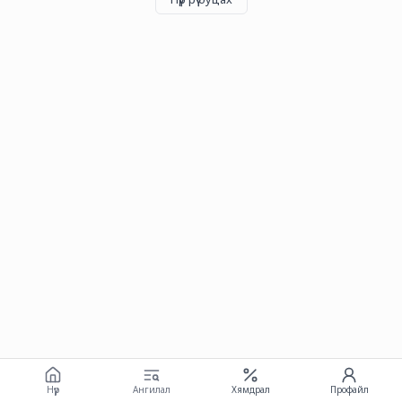
Нүүр
Ангилал
Хямдрал
Профайл