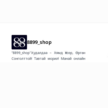
8899_shop
“8899_shop"Худалдаа – Хямд Үнээр, Өргөн
Сонголттой! Тавтай морил! Манай онлайн
худалдааны платформ нь барааны үнэ дээр
талбайн түрээс, худалдагчийн цалин, элдэв
олон татвар, шимтгэлийн зардлууд
шингээгүй учраас хамгийн хямд үнийг санал
болгодог. ✅ Асар их хямдрал, урамшуулал
– Өдөр бүр шинэ хямдрал, урамшуулалтай!
✅ Өргөн сонголт – Өргөн хэрэглээний бараа
бүтээгдэхүүн, цахилгаан бараа, ахуйн