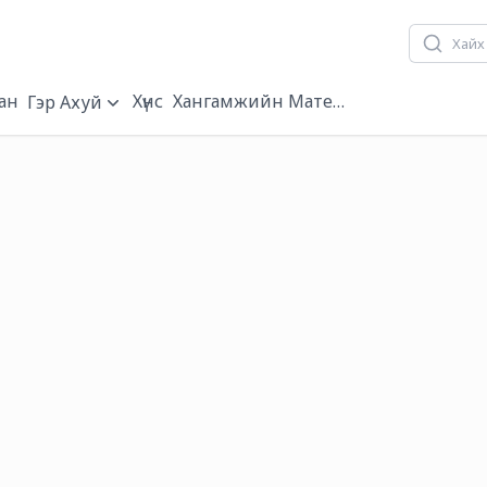
ан
Хүнс
Хангамжийн Материал
Гэр Ахуй