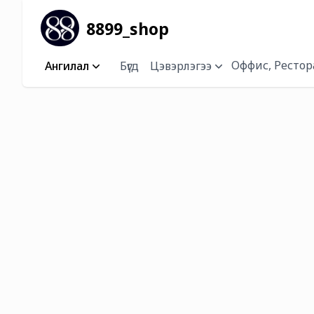
8899_shop
Оффис, Рестор
Ангилал
Бүгд
Цэвэрлэгээ