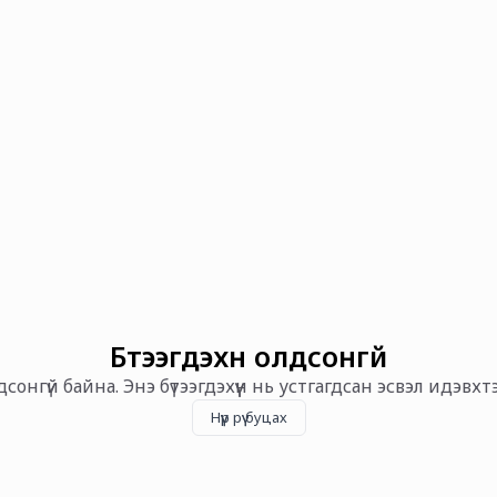
Бүтээгдэхүүн олдсонгүй
олдсонгүй байна. Энэ бүтээгдэхүүн нь устгагдсан эсвэл идэвх
Нүүр рүү буцах