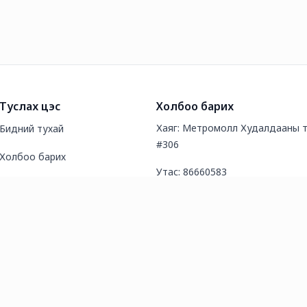
Туслах цэс
Холбоо барих
Хаяг: Метромолл Худалдааны т
Бидний тухай
#306
Холбоо барих
Утас: 86660583
Түгээмэл асуултууд
И-мэйл хаяг: sales@8899.mn
Нийтлэл