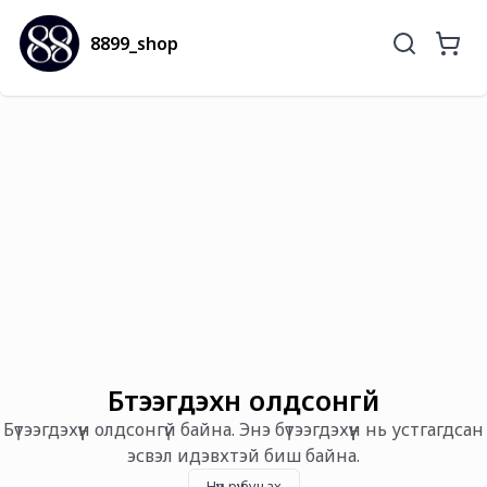
8899_shop
Бүтээгдэхүүн олдсонгүй
Бүтээгдэхүүн олдсонгүй байна. Энэ бүтээгдэхүүн нь устгагдсан
эсвэл идэвхтэй биш байна.
Нүүр рүү буцах