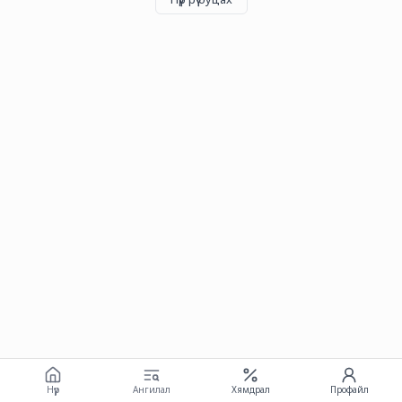
Нүүр
Ангилал
Хямдрал
Профайл