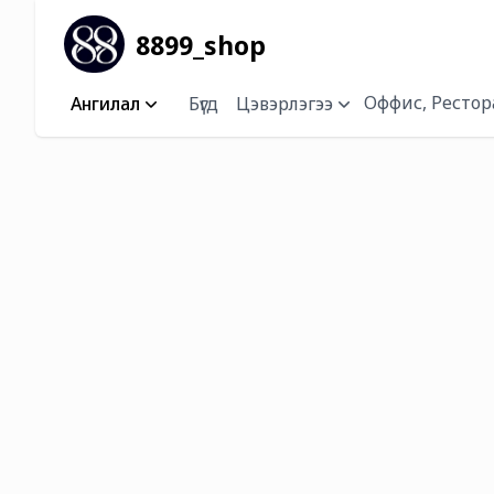
8899_shop
Оффис, Рестор
Ангилал
Бүгд
Цэвэрлэгээ