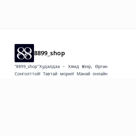
8899_shop
“8899_shop"Худалдаа – Хямд Үнээр, Өргөн
Сонголттой! Тавтай морил! Манай онлайн
худалдааны платформ нь барааны үнэ дээр
талбайн түрээс, худалдагчийн цалин, элдэв
олон татвар, шимтгэлийн зардлууд
шингээгүй учраас хамгийн хямд үнийг санал
болгодог. ✅ Асар их хямдрал, урамшуулал
– Өдөр бүр шинэ хямдрал, урамшуулалтай!
✅ Өргөн сонголт – Өргөн хэрэглээний бараа
бүтээгдэхүүн, цахилгаан бараа, ахуйн