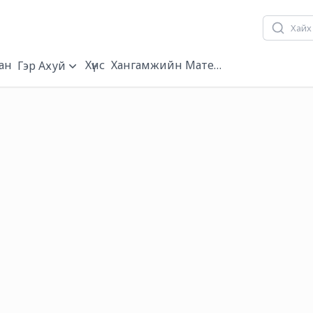
ан
Хүнс
Хангамжийн Материал
Гэр Ахуй