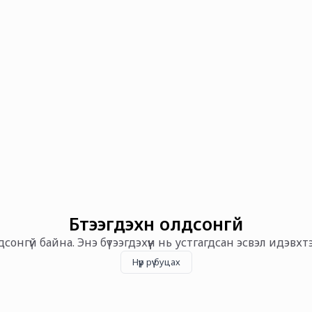
Бүтээгдэхүүн олдсонгүй
олдсонгүй байна. Энэ бүтээгдэхүүн нь устгагдсан эсвэл идэвх
Нүүр рүү буцах