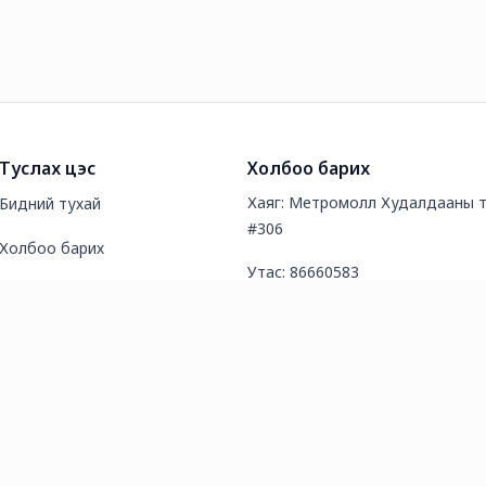
Туслах цэс
Холбоо барих
Хаяг: Метромолл Худалдааны т
Бидний тухай
#306
Холбоо барих
Утас: 86660583
Түгээмэл асуултууд
И-мэйл хаяг: sales@8899.mn
Нийтлэл