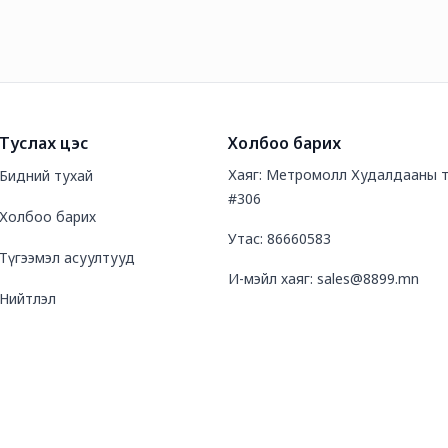
Туслах цэс
Холбоо барих
Хаяг: Метромолл Худалдааны т
Бидний тухай
#306
Холбоо барих
Утас: 86660583
Түгээмэл асуултууд
И-мэйл хаяг: sales@8899.mn
Нийтлэл