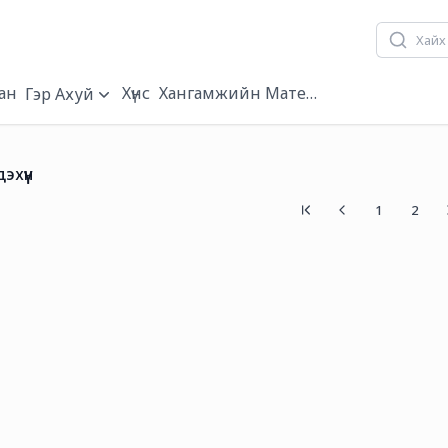
ан
Хүнс
Хангамжийн Материал
Гэр Ахуй
дэхүүн
1
2