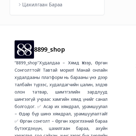
Цахилгаан Бараа
8899_shop
“8899_shop"Худалдаа – Хямд Үнээр, Өргөн
Сонголттой! Тавтай морил! Манай онлайн
худалдааны платформ нь барааны үнэ дээр
талбайн түрээс, худалдагчийн цалин, элдэв
олон татвар, шимтгэлийн зардлууд
шингээгүй учраас хамгийн хямд үнийг санал
болгодог. ✅ Асар их хямдрал, урамшуулал
– Өдөр бүр шинэ хямдрал, урамшуулалтай!
✅ Өргөн сонголт – Өргөн хэрэглээний бараа
бүтээгдэхүүн, цахилгаан бараа, ахуйн
хэрэглэл, гоо сайхан, хүнс зэрэг бүх төрлийн