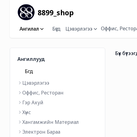
8899_shop
Оффис, Рестор
Ангилал
Бүгд
Цэвэрлэгээ
Бүх бүтээг
Ангиллууд
Бүгд
Цэвэрлэгээ
Оффис, Ресторан
Гэр Ахуй
Хүнс
Хангамжийн Материал
Электрон Бараа