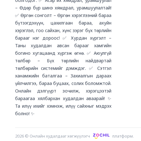
болгодог. ✅ Асар их хямдрал, урамшуулал
– Өдөр бүр шинэ хямдрал, урамшуулалтай!
✅ Өргөн сонголт – Өргөн хэрэглээний бараа
бүтээгдэхүүн, цахилгаан бараа, ахуйн
хэрэглэл, гоо сайхан, хүнс зэрэг бүх төрлийн
барааг нэг дороос! ✅ Хурдан хүргэлт –
Таны худалдан авсан барааг хамгийн
богино хугацаанд хүргэж өгнө. ✅ Аюулгүй
төлбөр – Бүх төрлийн найдвартай
төлбөрийн системийг дэмждэг. ✅ Сэтгэл
ханамжийн баталгаа – Захиалгын дараах
үйлчилгээ, бараа буцаах, солих боломжтой.
Онлайн дэлгүүрт зочилж, хэрэгцээтэй
бараагаа хялбархан худалдан аваарай! ✨
Та илүү ихийг хэмнэж, илүү сайхныг мэдрэх
болно! ✨
2026
©
Онлайн худалдааг хөгжүүлэгч
платформ.