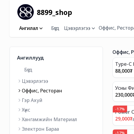
8899_shop
Оффис, Рестор
Ангилал
Бүгд
Цэвэрлэгээ
Оффис, 
Ангиллууд
Type-C 
Бүгд
88,000
₮
Цэвэрлэгээ
Усны Фи
Оффис, Ресторан
Шүүлтүүр
230,000
Гэр Ахуй
-
17
%
Хүнс
Power O
Өндөр 
29,000
₮
Хангамжийн Материал
задлагч
Электрон Бараа
-
17
%