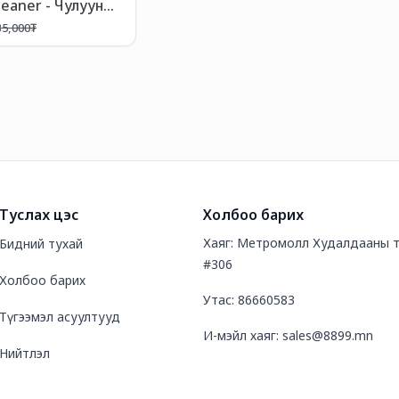
leaner - Чулуун
вэрлэгч
35,000
₮
лсэн Шингэн 3.8л
Туслах цэс
Холбоо барих
Хаяг: Метромолл Худалдааны т
Бидний тухай
#306
Холбоо барих
Утас: 86660583
Түгээмэл асуултууд
И-мэйл хаяг: sales@8899.mn
Нийтлэл