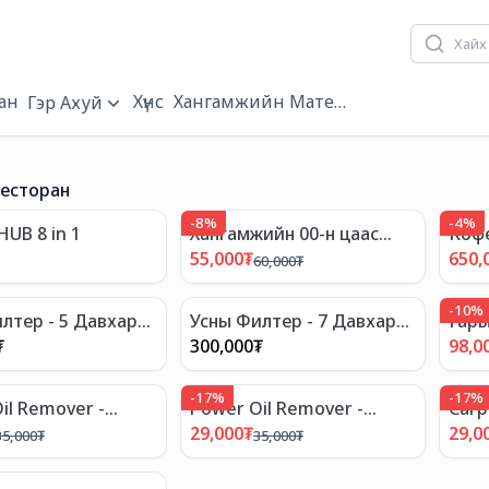
ан
Хүнс
Хангамжийн Материал
Гэр Ахуй
Ресторан
-
8
%
-
4
%
HUB 8 in 1
Хангамжийн 00-н цаас
Коф
22см Диаметр 4 Давхар
- UD
55,000
₮
650,
60,000
₮
Зузаан Цаас 10ш
-
10
%
лтер - 5 Давхар
Усны Филтер - 7 Давхар
Гары
тэй Систем
Шүүлтүүртэй Систем
₮
300,000
₮
98,0
-
17
%
-
17
%
il Remover -
Power Oil Remover -
Carp
чанартай тос
Өндөр чанартай тос
Хивс
29,000
₮
29,0
35,000
₮
35,000
₮
задлагч
3.8л