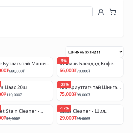
-
5
%
е Бутлагчтай Машин
Юанань Блендэд Кофе
I Coffee Machine
1кг - Yunan Italian
000
₮
66,000
₮
680,000
₮
70,000
₮
Espresso Blended Coffee
1kg
-
23
%
н Цаас 20ш
Гар Ариутгагчтай Шингэн
Саван - Зуун Наст
00
₮
75,000
₮
110,000
₮
98,000
₮
-
17
%
et Stain Cleaner -
Glass Cleaner - Шил
ний Толбо Арилгагч
Цэвэрлэгч Өтгөрүүлсэн
00
₮
29,000
₮
35,000
₮
35,000
₮
Шингэн 3.8л