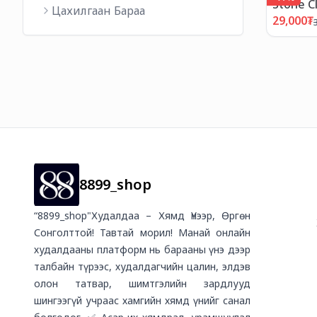
Stone C
Цахилгаан Бараа
Шал Цэ
29,000
₮
Өтгөрүү
8899_shop
“8899_shop"Худалдаа – Хямд Үнээр, Өргөн
Сонголттой! Тавтай морил! Манай онлайн
худалдааны платформ нь барааны үнэ дээр
талбайн түрээс, худалдагчийн цалин, элдэв
олон татвар, шимтгэлийн зардлууд
шингээгүй учраас хамгийн хямд үнийг санал